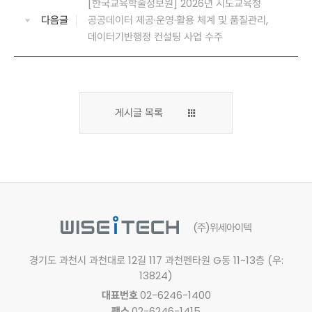
[한국교육학술정보원] 2026년 시도교육청
다음글
공공데이터 제공·운영·활용 체계 및 품질관리,
데이터기반행정 컨설팅 사업 수주
게시글 목록
(주)위세아이텍
경기도 과천시 과천대로 12길 117
과천펜타원 G동 11~13층 (우:
13824)
대표번호
02-6246-1400
팩스
02-6246-1415