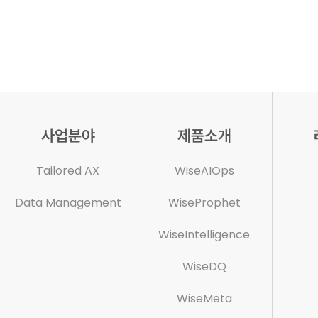
사업분야
제품소개
Tailored AX
WiseAIOps
Data Management
WiseProphet
WiseIntelligence
WiseDQ
WiseMeta