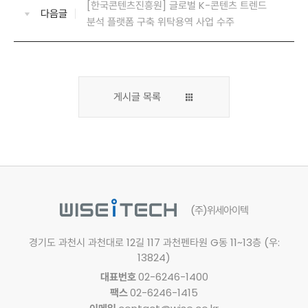
[한국콘텐츠진흥원] 글로벌 K-콘텐츠 트렌드
다음글
분석 플랫폼 구축 위탁용역 사업 수주
게시글 목록
(주)위세아이텍
경기도 과천시 과천대로 12길 117
과천펜타원 G동 11~13층 (우:
13824)
대표번호
02-6246-1400
팩스
02-6246-1415