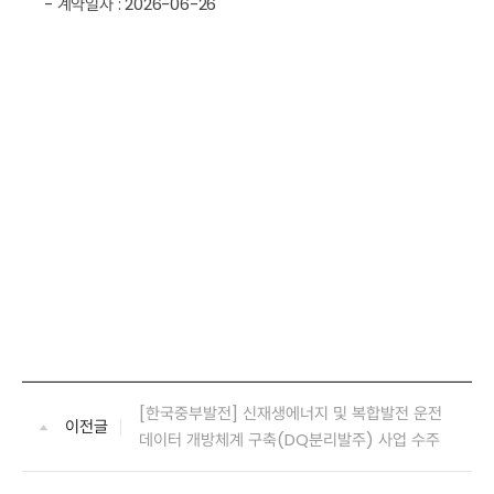
- 계약일자 : 2026-06-26
[한국중부발전] 신재생에너지 및 복합발전 운전
이전글
데이터 개방체계 구축(DQ분리발주) 사업 수주