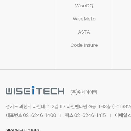
WiseDQ
WiseMeta
ASTA
Code Insure
(주)위세아이텍
경기도 과천시 과천대로 12길 117
과천펜타원 G동 11~13층 (우: 1382
대표번호
02-6246-1400
팩스
02-6246-1415
이메일
c