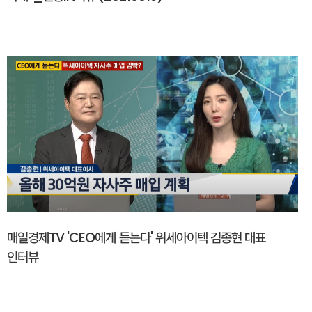
매일경제TV 'CEO에게 듣는다' 위세아이텍 김종현 대표
인터뷰