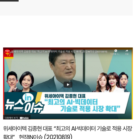
위세아이텍 김종현 대표 “최고의 AI·빅데이터 기술로 적용 시장
확대”_현장IN이슈 (20210819)