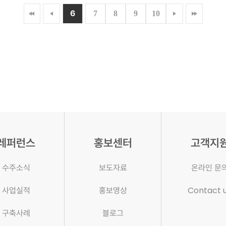
6
7
8
9
10
레퍼런스
홍보센터
고객지
수주소식
보도자료
온라인 문
사업실적
홍보영상
Contact 
구축사례
블로그