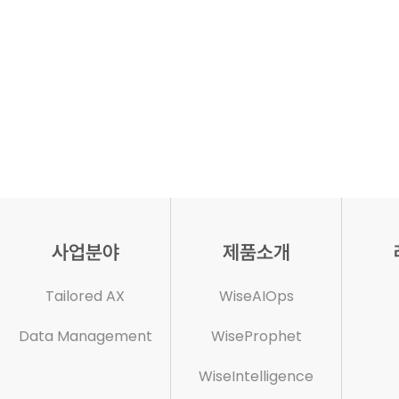
사업분야
제품소개
Tailored AX
WiseAIOps
Data Management
WiseProphet
WiseIntelligence