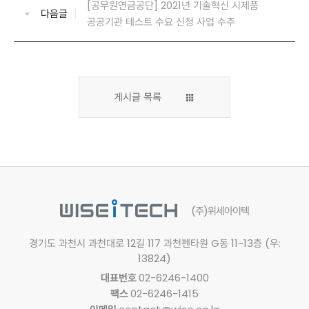
[공무원연금공단] 2021년 기술혁신 시제품
다음글
공공기관 테스트 수요 신청 사업 수주
게시글 목록
(주)위세아이텍
경기도 과천시 과천대로 12길 117
과천펜타원 G동 11~13층 (우:
13824)
대표번호
02-6246-1400
팩스
02-6246-1415