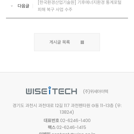
[한국환경산업기술원] 기후에너지환경 통계포털
다음글
피해 복구 사업 수주
게시글 목록
(주)위세아이텍
경기도 과천시 과천대로 12길 117
과천펜타원 G동 11~13층 (우:
13824)
대표번호
02-6246-1400
팩스
02-6246-1415