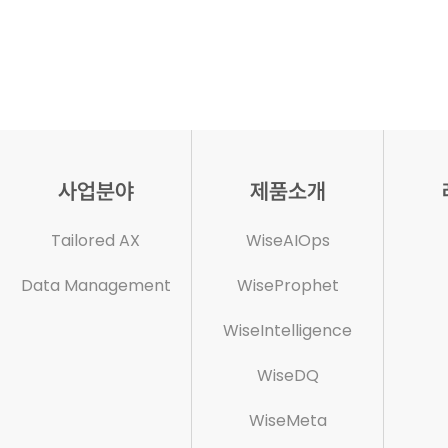
사업분야
제품소개
Tailored AX
WiseAIOps
Data Management
WiseProphet
WiseIntelligence
WiseDQ
WiseMeta